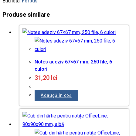
Etichetă:
Forpus
Produse similare
Notes adeziv 67×67 mm, 250 file, 6
culori
31,20
lei
Adaugă în coș