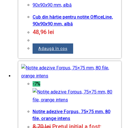
Cub din hârtie pentru notițe OfficeLine,
90x90x90 mm, albă
48,96
lei
Adaugă în coș
-7%
Notițe adezive Forpus, 75×75 mm, 80
file, orange intens
8,70
lei
Prețul inițial a fost: