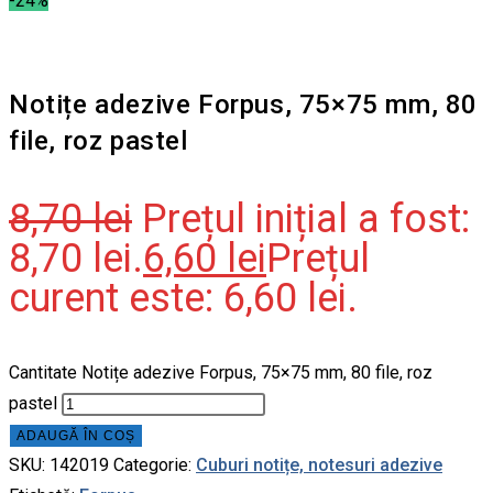
-24%
Notițe adezive Forpus, 75×75 mm, 80
file, roz pastel
8,70
lei
Prețul inițial a fost:
8,70 lei.
6,60
lei
Prețul
curent este: 6,60 lei.
Cantitate Notițe adezive Forpus, 75×75 mm, 80 file, roz
pastel
ADAUGĂ ÎN COȘ
SKU:
142019
Categorie:
Cuburi notițe, notesuri adezive