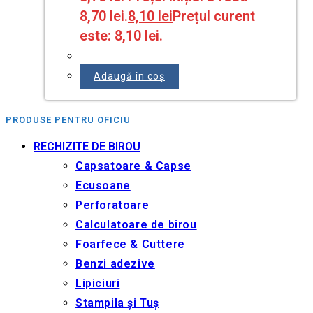
8,70 lei.
8,10
lei
Prețul curent
este: 8,10 lei.
Adaugă în coș
PRODUSE PENTRU OFICIU
RECHIZITE DE BIROU
Capsatoare & Capse
Ecusoane
Perforatoare
Calculatoare de birou
Foarfece & Cuttere
Benzi adezive
Lipiciuri
Stampila și Tuș