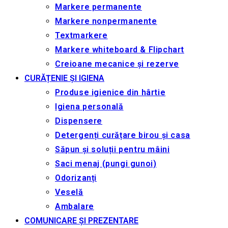
Markere permanente
Markere nonpermanente
Textmarkere
Markere whiteboard & Flipchart
Creioane mecanice și rezerve
CURĂȚENIE ȘI IGIENA
Produse igienice din hârtie
Igiena personală
Dispensere
Detergenți curățare birou și casa
Săpun și soluții pentru mâini
Saci menaj (pungi gunoi)
Odorizanți
Veselă
Ambalare
COMUNICARE ȘI PREZENTARE