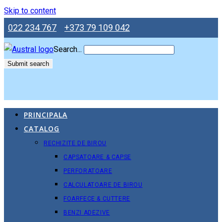
Skip to content
022 234 767
+373 79 109 042
Search...
Submit search
PRINCIPALA
CATALOG
RECHIZITE DE BIROU
CAPSATOARE & CAPSE
PERFORATOARE
CALCULATOARE DE BIROU
FOARFECE & CUTTERE
BENZI ADEZIVE