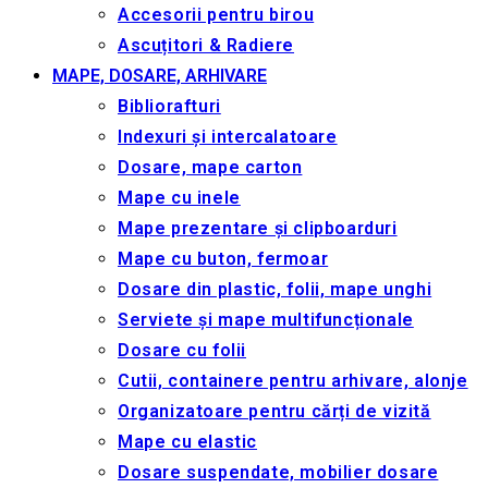
Accesorii pentru birou
Ascuțitori & Radiere
MAPE, DOSARE, ARHIVARE
Bibliorafturi
Indexuri și intercalatoare
Dosare, mape carton
Mape cu inele
Mape prezentare și clipboarduri
Mape cu buton, fermoar
Dosare din plastic, folii, mape unghi
Serviete și mape multifuncționale
Dosare cu folii
Cutii, containere pentru arhivare, alonje
Organizatoare pentru cărți de vizită
Mape cu elastic
Dosare suspendate, mobilier dosare