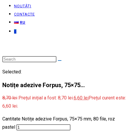
NOUTĂȚI
CONTACTE
RU
0
Selected:
Notițe adezive Forpus, 75×75…
8,70
lei
Prețul inițial a fost: 8,70 lei.
6,60
lei
Prețul curent este:
6,60 lei.
Cantitate Notițe adezive Forpus, 75×75 mm, 80 file, roz
pastel