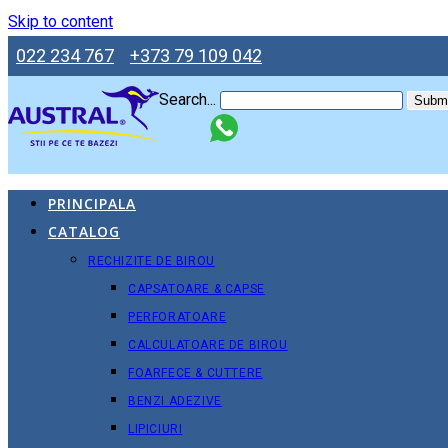
Skip to content
022 234 767
+373 79 109 042
Search...
Submi
PRINCIPALA
CATALOG
RECHIZITE DE BIROU
CAPSATOARE & CAPSE
PERFORATOARE
CALCULATOARE DE BIROU
FOARFECE & CUTTERE
BENZI ADEZIVE
LIPICIURI