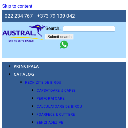
Skip to content
022 234 767
+373 79 109 042
Search...
Submit search
PRINCIPALA
CATALOG
RECHIZITE DE BIROU
CAPSATOARE & CAPSE
PERFORATOARE
CALCULATOARE DE BIROU
FOARFECE & CUTTERE
BENZI ADEZIVE