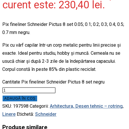
curent este: 230,40 lei.
Pix fineliner Schneider Pictus 8 set 0.05; 0.1; 0.2; 0.3; 0.4; 0.5;
0.7 mm negru.
Pix cu vârf capilar într-un corp metalic pentru linii precise și
exacte. Ideal pentru studiu, hobby și muncă. Cerneala nu se
usucă chiar și după 2-3 zile de la îndepărtarea capacului.
Corpul constă în peste 85% din plastic reciclat.
Cantitate Pix fineliner Schneider Pictus 8 set negru
ADAUGĂ ÎN COȘ
SKU:
197598
Categorii:
Arhitectura, Desen tehnic – rotring
,
Linere
Etichetă:
Schneider
Produse similare