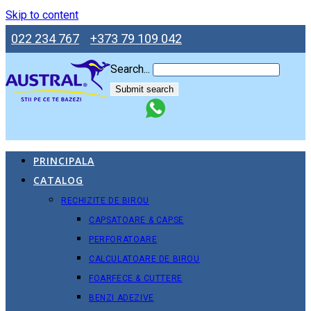
Skip to content
022 234 767
+373 79 109 042
Search...
Submit search
PRINCIPALA
CATALOG
RECHIZITE DE BIROU
CAPSATOARE & CAPSE
PERFORATOARE
CALCULATOARE DE BIROU
FOARFECE & CUTTERE
BENZI ADEZIVE