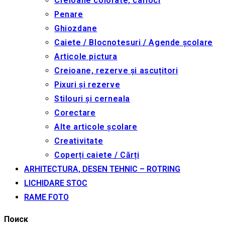
Creioane colorate, carioci
Penare
Ghiozdane
Caiete / Blocnotesuri / Agende școlare
Articole pictura
Creioane, rezerve și ascuțitori
Pixuri și rezerve
Stilouri și cerneala
Corectare
Alte articole școlare
Creativitate
Coperți caiete / Cărți
ARHITECTURA, DESEN TEHNIC – ROTRING
LICHIDARE STOC
RAME FOTO
Поиск