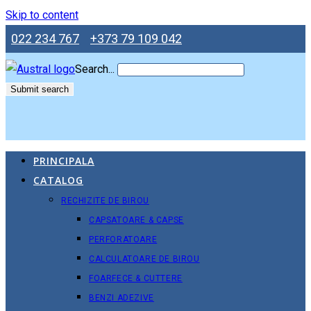
Skip to content
022 234 767
+373 79 109 042
Search...
Submit search
PRINCIPALA
CATALOG
RECHIZITE DE BIROU
CAPSATOARE & CAPSE
PERFORATOARE
CALCULATOARE DE BIROU
FOARFECE & CUTTERE
BENZI ADEZIVE