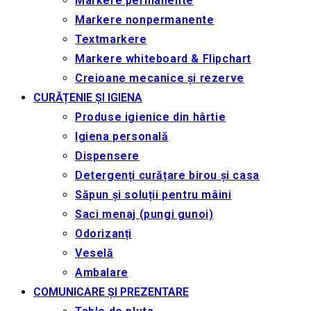
Markere permanente
Markere nonpermanente
Textmarkere
Markere whiteboard & Flipchart
Creioane mecanice și rezerve
CURĂȚENIE ȘI IGIENA
Produse igienice din hârtie
Igiena personală
Dispensere
Detergenți curățare birou și casa
Săpun și soluții pentru mâini
Saci menaj (pungi gunoi)
Odorizanți
Veselă
Ambalare
COMUNICARE ȘI PREZENTARE