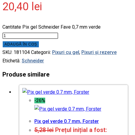
20,40
lei
Cantitate Pix gel Schneider Fave 0,7 mm verde
ADAUGĂ ÎN COȘ
SKU:
181104
Categorii:
Pixuri cu gel
,
Pixuri și rezerve
Etichetă:
Schneider
Produse similare
-26%
Pix gel verde 0.7 mm, Forster
5,28
lei
Prețul inițial a fost: