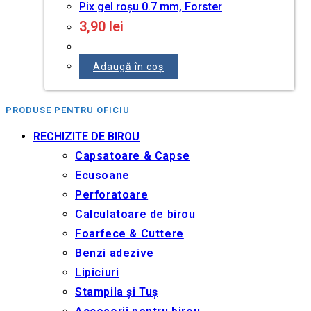
Pix gel roșu 0.7 mm, Forster
3,90
lei
Adaugă în coș
PRODUSE PENTRU OFICIU
RECHIZITE DE BIROU
Capsatoare & Capse
Ecusoane
Perforatoare
Calculatoare de birou
Foarfece & Cuttere
Benzi adezive
Lipiciuri
Stampila și Tuș