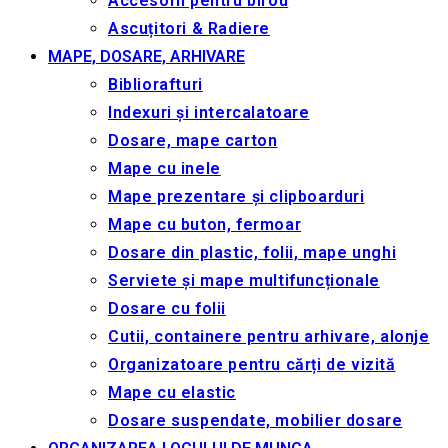
Accesorii pentru birou
Ascuțitori & Radiere
MAPE, DOSARE, ARHIVARE
Bibliorafturi
Indexuri și intercalatoare
Dosare, mape carton
Mape cu inele
Mape prezentare și clipboarduri
Mape cu buton, fermoar
Dosare din plastic, folii, mape unghi
Serviete și mape multifuncționale
Dosare cu folii
Cutii, containere pentru arhivare, alonje
Organizatoare pentru cărți de vizită
Mape cu elastic
Dosare suspendate, mobilier dosare