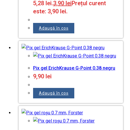
5,28 lei.
3,90
lei
Prețul curent
este: 3,90 lei.
Adaugă în coș
Pix gel ErichKrause G-Point 0.38 negru
9,90
lei
Adaugă în coș