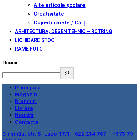
Alte articole școlare
Creativitate
Coperți caiete / Cărți
ARHITECTURA, DESEN TEHNIC – ROTRING
LICHIDARE STOC
RAME FOTO
Поиск
Principala
Magazin
Branduri
Livrare
Noutăți
Contacte
Chișinău, str. S. Lazo 17/1
022 234 767
+373 79