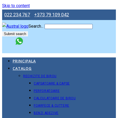
Skip to content
022 234 767
+373 79 109 042
Search...
Submit search
PRINCIPALA
CATALOG
RECHIZITE DE BIROU
CAPSATOARE & CAPSE
PERFORATOARE
CALCULATOARE DE BIROU
FOARFECE & CUTTERE
BENZI ADEZIVE