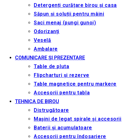
Detergenți curățare birou și casa
Săpun și soluții pentru mâini
Saci menaj (pungi gunoi)
Odorizanți
Veselă
Ambalare
COMUNICARE ȘI PREZENTARE
Table de pluta
Flipcharturi și rezerve
Table magnetice pentru markere
Accesorii pentru tabla
TEHNICA DE BIROU
Distrugătoare
Mașini de legat spirale și accesorii
Baterii și acumulatoare
Accesorii pentru îndosariere