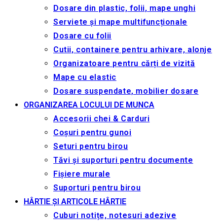
Dosare din plastic, folii, mape unghi
Serviete și mape multifuncționale
Dosare cu folii
Cutii, containere pentru arhivare, alonje
Organizatoare pentru cărți de vizită
Mape cu elastic
Dosare suspendate, mobilier dosare
ORGANIZAREA LOCULUI DE MUNCA
Accesorii chei & Сarduri
Coșuri pentru gunoi
Seturi pentru birou
Tăvi și suporturi pentru documente
Fișiere murale
Suporturi pentru birou
HÂRTIE ȘI ARTICOLE HÂRTIE
Cuburi notițe, notesuri adezive