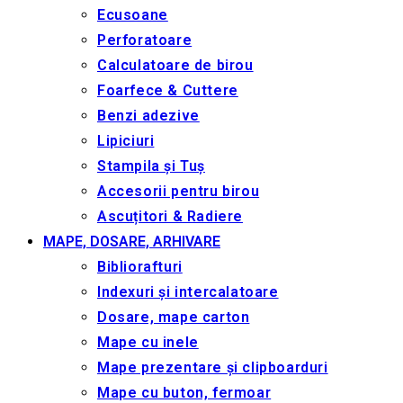
Ecusoane
Perforatoare
Calculatoare de birou
Foarfece & Cuttere
Benzi adezive
Lipiciuri
Stampila și Tuș
Accesorii pentru birou
Ascuțitori & Radiere
MAPE, DOSARE, ARHIVARE
Bibliorafturi
Indexuri și intercalatoare
Dosare, mape carton
Mape cu inele
Mape prezentare și clipboarduri
Mape cu buton, fermoar