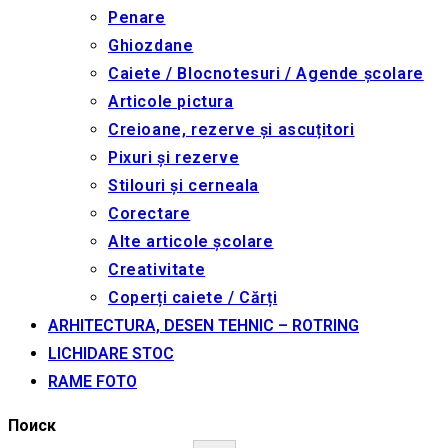
Penare
Ghiozdane
Caiete / Blocnotesuri / Agende școlare
Articole pictura
Creioane, rezerve și ascuțitori
Pixuri și rezerve
Stilouri și cerneala
Corectare
Alte articole școlare
Creativitate
Coperți caiete / Cărți
ARHITECTURA, DESEN TEHNIC – ROTRING
LICHIDARE STOC
RAME FOTO
Поиск