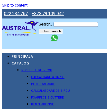
Skip to content
022 234 767
+373 79 109 042
Search...
Submit search
PRINCIPALA
CATALOG
RECHIZITE DE BIROU
CAPSATOARE & CAPSE
PERFORATOARE
CALCULATOARE DE BIROU
FOARFECE & CUTTERE
BENZI ADEZIVE