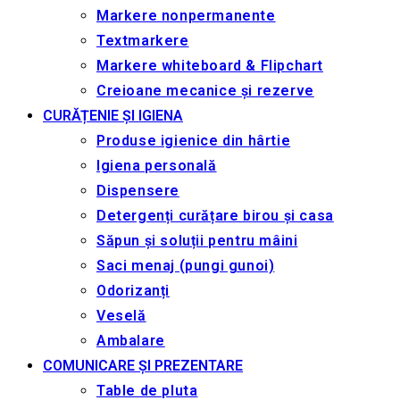
Markere nonpermanente
Textmarkere
Markere whiteboard & Flipchart
Creioane mecanice și rezerve
CURĂȚENIE ȘI IGIENA
Produse igienice din hârtie
Igiena personală
Dispensere
Detergenți curățare birou și casa
Săpun și soluții pentru mâini
Saci menaj (pungi gunoi)
Odorizanți
Veselă
Ambalare
COMUNICARE ȘI PREZENTARE
Table de pluta