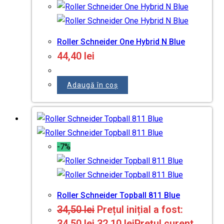
Roller Schneider One Hybrid N Blue
44,40
lei
Adaugă în coș
-7%
Roller Schneider Topball 811 Blue
34,50
lei
Prețul inițial a fost:
34,50 lei.
32,10
lei
Prețul curent