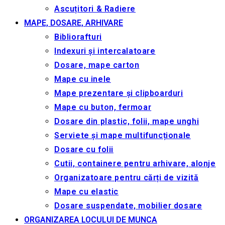
Ascuțitori & Radiere
MAPE, DOSARE, ARHIVARE
Bibliorafturi
Indexuri și intercalatoare
Dosare, mape carton
Mape cu inele
Mape prezentare și clipboarduri
Mape cu buton, fermoar
Dosare din plastic, folii, mape unghi
Serviete și mape multifuncționale
Dosare cu folii
Cutii, containere pentru arhivare, alonje
Organizatoare pentru cărți de vizită
Mape cu elastic
Dosare suspendate, mobilier dosare
ORGANIZAREA LOCULUI DE MUNCA