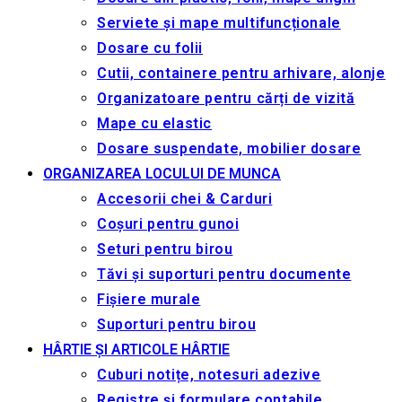
Serviete și mape multifuncționale
Dosare cu folii
Cutii, containere pentru arhivare, alonje
Organizatoare pentru cărți de vizită
Mape cu elastic
Dosare suspendate, mobilier dosare
ORGANIZAREA LOCULUI DE MUNCA
Accesorii chei & Сarduri
Coșuri pentru gunoi
Seturi pentru birou
Tăvi și suporturi pentru documente
Fișiere murale
Suporturi pentru birou
HÂRTIE ȘI ARTICOLE HÂRTIE
Cuburi notițe, notesuri adezive
Registre și formulare contabile