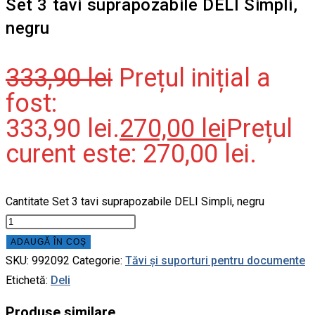
Set 3 tavi suprapozabile DELI Simpli,
negru
333,90
lei
Prețul inițial a
fost:
333,90 lei.
270,00
lei
Prețul
curent este: 270,00 lei.
Cantitate Set 3 tavi suprapozabile DELI Simpli, negru
ADAUGĂ ÎN COȘ
SKU:
992092
Categorie:
Tăvi și suporturi pentru documente
Etichetă:
Deli
Produse similare