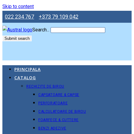
Skip to content
022 234 767
+373 79 109 042
Search...
Submit search
PRINCIPALA
CATALOG
RECHIZITE DE BIROU
CAPSATOARE & CAPSE
PERFORATOARE
CALCULATOARE DE BIROU
FOARFECE & CUTTERE
BENZI ADEZIVE