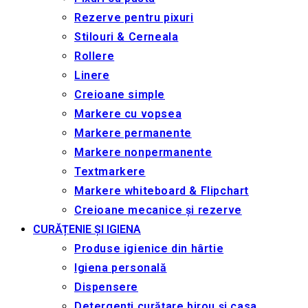
Rezerve pentru pixuri
Stilouri & Сerneala
Rollere
Linere
Creioane simple
Markere cu vopsea
Markere permanente
Markere nonpermanente
Textmarkere
Markere whiteboard & Flipchart
Creioane mecanice și rezerve
CURĂȚENIE ȘI IGIENA
Produse igienice din hârtie
Igiena personală
Dispensere
Detergenți curățare birou și casa