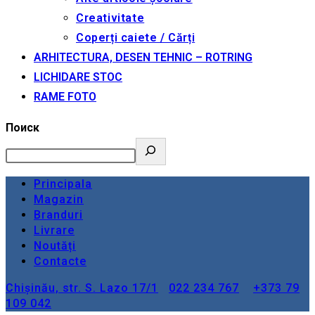
Creativitate
Coperți caiete / Cărți
ARHITECTURA, DESEN TEHNIC – ROTRING
LICHIDARE STOC
RAME FOTO
Поиск
Principala
Magazin
Branduri
Livrare
Noutăți
Contacte
Chișinău, str. S. Lazo 17/1
022 234 767
+373 79
109 042