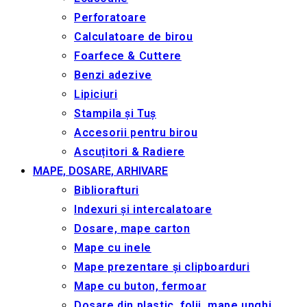
Perforatoare
Calculatoare de birou
Foarfece & Cuttere
Benzi adezive
Lipiciuri
Stampila și Tuș
Accesorii pentru birou
Ascuțitori & Radiere
MAPE, DOSARE, ARHIVARE
Bibliorafturi
Indexuri și intercalatoare
Dosare, mape carton
Mape cu inele
Mape prezentare și clipboarduri
Mape cu buton, fermoar
Dosare din plastic, folii, mape unghi