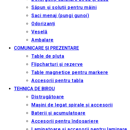
Săpun și soluții pentru mâini
Saci menaj (pungi gunoi)
Odorizanți
Veselă
Ambalare
COMUNICARE ȘI PREZENTARE
Table de pluta
Flipcharturi și rezerve
Table magnetice pentru markere
Accesorii pentru tabla
TEHNICA DE BIROU
Distrugătoare
Mașini de legat spirale și accesorii
Baterii și acumulatoare
Accesorii pentru îndosariere
Laminatoare și accesorii pentru laminare