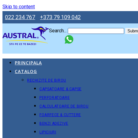
Skip to content
022 234 767
+373 79 109 042
Search...
Submi
PRINCIPALA
CATALOG
RECHIZITE DE BIROU
CAPSATOARE & CAPSE
PERFORATOARE
CALCULATOARE DE BIROU
FOARFECE & CUTTERE
BENZI ADEZIVE
LIPICIURI