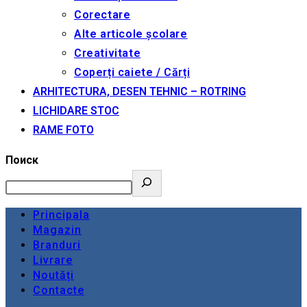
Corectare
Alte articole școlare
Creativitate
Coperți caiete / Cărți
ARHITECTURA, DESEN TEHNIC – ROTRING
LICHIDARE STOC
RAME FOTO
Поиск
Principala
Magazin
Branduri
Livrare
Noutăți
Contacte