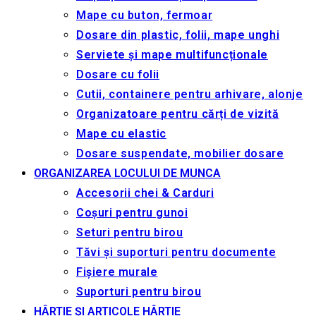
Mape cu buton, fermoar
Dosare din plastic, folii, mape unghi
Serviete și mape multifuncționale
Dosare cu folii
Cutii, containere pentru arhivare, alonje
Organizatoare pentru cărți de vizită
Mape cu elastic
Dosare suspendate, mobilier dosare
ORGANIZAREA LOCULUI DE MUNCA
Accesorii chei & Сarduri
Coșuri pentru gunoi
Seturi pentru birou
Tăvi și suporturi pentru documente
Fișiere murale
Suporturi pentru birou
HÂRTIE ȘI ARTICOLE HÂRTIE