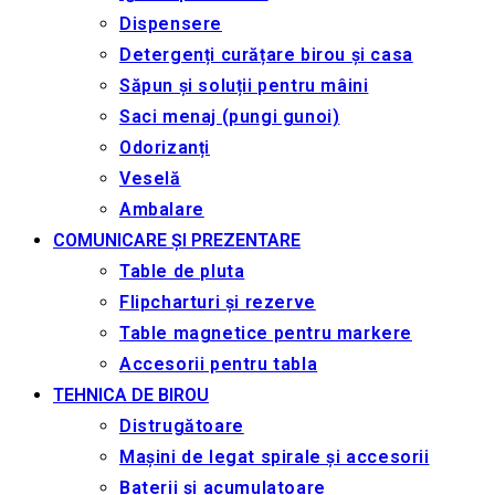
Dispensere
Detergenți curățare birou și casa
Săpun și soluții pentru mâini
Saci menaj (pungi gunoi)
Odorizanți
Veselă
Ambalare
COMUNICARE ȘI PREZENTARE
Table de pluta
Flipcharturi și rezerve
Table magnetice pentru markere
Accesorii pentru tabla
TEHNICA DE BIROU
Distrugătoare
Mașini de legat spirale și accesorii
Baterii și acumulatoare