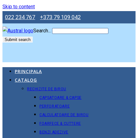
Skip to content
022 234 767
+373 79 109 042
Search...
Submit search
PRINCIPALA
CATALOG
RECHIZITE DE BIROU
CAPSATOARE & CAPSE
PERFORATOARE
CALCULATOARE DE BIROU
FOARFECE & CUTTERE
BENZI ADEZIVE