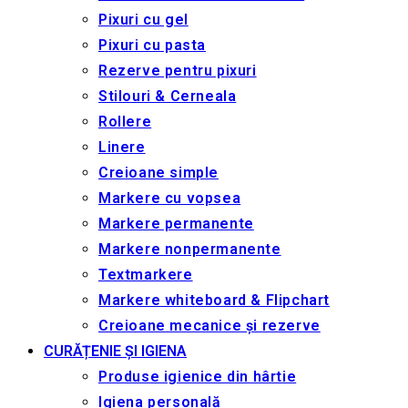
Pixuri cu gel
Pixuri cu pasta
Rezerve pentru pixuri
Stilouri & Сerneala
Rollere
Linere
Creioane simple
Markere cu vopsea
Markere permanente
Markere nonpermanente
Textmarkere
Markere whiteboard & Flipchart
Creioane mecanice și rezerve
CURĂȚENIE ȘI IGIENA
Produse igienice din hârtie
Igiena personală