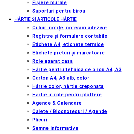
Fișiere murale
Suporturi pentru birou
HÂRTIE ȘI ARTICOLE HÂRTIE
Cuburi notițe, notesuri adezive
Registre și formulare contabile
Etichete A4, etichete termice
Etichete preturi și marcatoare
Role aparat casa
Hârtie pentru tehnica de birou A4, A3
Carton A4, A3 alb, color
Hârtie color, hârtie creponata
Hârtie în role pentru plottere
Agende & Calendare
Caiete / Blocnotesuri / Agende
Plicuri
Semne informative