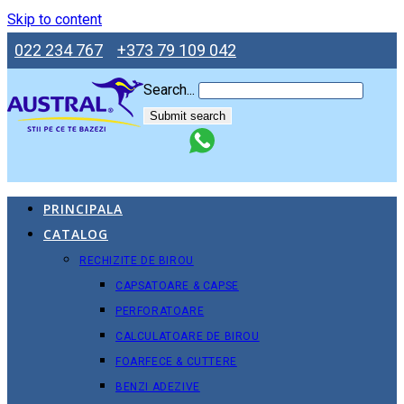
Skip to content
022 234 767
+373 79 109 042
Search...
Submit search
PRINCIPALA
CATALOG
RECHIZITE DE BIROU
CAPSATOARE & CAPSE
PERFORATOARE
CALCULATOARE DE BIROU
FOARFECE & CUTTERE
BENZI ADEZIVE