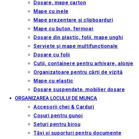
Dosare, mape carton
Mape cu inele
Mape prezentare și clipboarduri
Mape cu buton, fermoar
Dosare din plastic, folii, mape unghi
Serviete și mape multifuncționale
Dosare cu folii
Cutii, containere pentru arhivare, alonje
Organizatoare pentru cărți de vizită
Mape cu elastic
Dosare suspendate, mobilier dosare
ORGANIZAREA LOCULUI DE MUNCA
Accesorii chei & Сarduri
Coșuri pentru gunoi
Seturi pentru birou
Tăvi și suporturi pentru documente