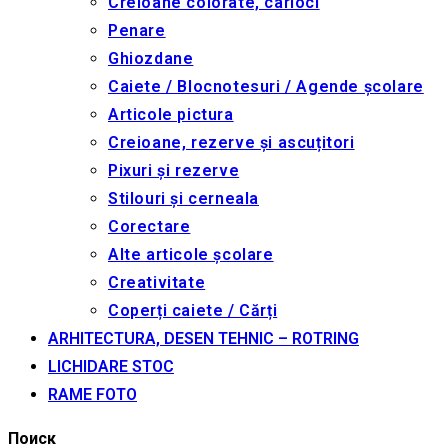
Creioane colorate, carioci
Penare
Ghiozdane
Caiete / Blocnotesuri / Agende școlare
Articole pictura
Creioane, rezerve și ascuțitori
Pixuri și rezerve
Stilouri și cerneala
Corectare
Alte articole școlare
Creativitate
Coperți caiete / Cărți
ARHITECTURA, DESEN TEHNIC – ROTRING
LICHIDARE STOC
RAME FOTO
Поиск