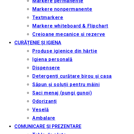
Markere permanente
Markere nonpermanente
Textmarkere
Markere whiteboard & Flipchart
Creioane mecanice și rezerve
CURĂȚENIE ȘI IGIENA
Produse igienice din hârtie
Igiena personală
Dispensere
Detergenți curățare birou și casa
Săpun și soluții pentru mâini
Saci menaj (pungi gunoi)
Odorizanți
Veselă
Ambalare
COMUNICARE ȘI PREZENTARE