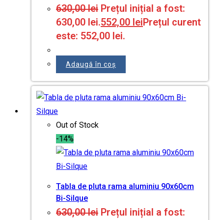
630,00
lei
Prețul inițial a fost:
630,00 lei.
552,00
lei
Prețul curent
este: 552,00 lei.
Adaugă în coș
Out of Stock
-14%
Tabla de pluta rama aluminiu 90x60cm
Bi-Silque
630,00
lei
Prețul inițial a fost: