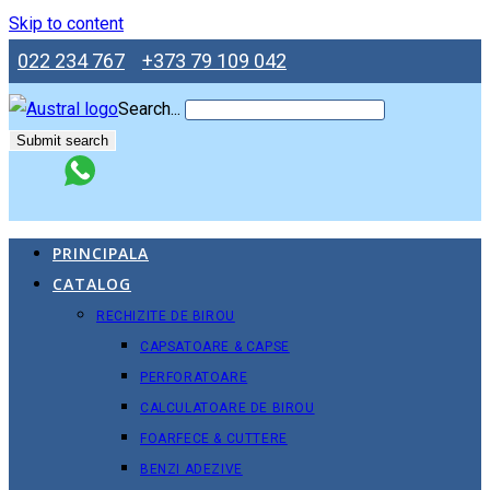
Skip to content
022 234 767
+373 79 109 042
Search...
Submit search
PRINCIPALA
CATALOG
RECHIZITE DE BIROU
CAPSATOARE & CAPSE
PERFORATOARE
CALCULATOARE DE BIROU
FOARFECE & CUTTERE
BENZI ADEZIVE