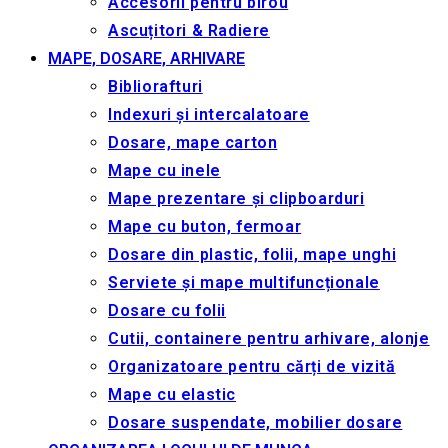
Accesorii pentru birou
Ascuțitori & Radiere
MAPE, DOSARE, ARHIVARE
Bibliorafturi
Indexuri și intercalatoare
Dosare, mape carton
Mape cu inele
Mape prezentare și clipboarduri
Mape cu buton, fermoar
Dosare din plastic, folii, mape unghi
Serviete și mape multifuncționale
Dosare cu folii
Cutii, containere pentru arhivare, alonje
Organizatoare pentru cărți de vizită
Mape cu elastic
Dosare suspendate, mobilier dosare