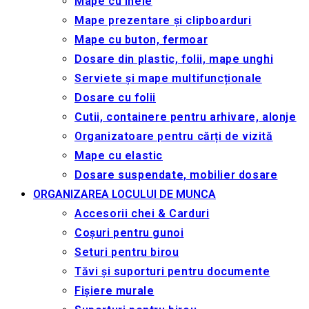
Mape cu inele
Mape prezentare și clipboarduri
Mape cu buton, fermoar
Dosare din plastic, folii, mape unghi
Serviete și mape multifuncționale
Dosare cu folii
Cutii, containere pentru arhivare, alonje
Organizatoare pentru cărți de vizită
Mape cu elastic
Dosare suspendate, mobilier dosare
ORGANIZAREA LOCULUI DE MUNCA
Accesorii chei & Сarduri
Coșuri pentru gunoi
Seturi pentru birou
Tăvi și suporturi pentru documente
Fișiere murale