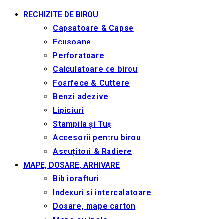
RECHIZITE DE BIROU
Capsatoare & Capse
Ecusoane
Perforatoare
Calculatoare de birou
Foarfece & Cuttere
Benzi adezive
Lipiciuri
Stampila și Tuș
Accesorii pentru birou
Ascuțitori & Radiere
MAPE, DOSARE, ARHIVARE
Bibliorafturi
Indexuri și intercalatoare
Dosare, mape carton