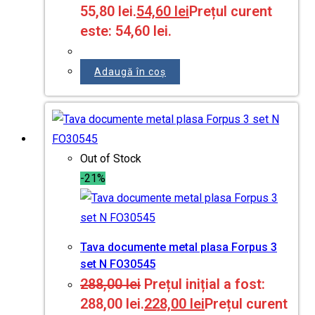
55,80 lei.
54,60
lei
Prețul curent
este: 54,60 lei.
Adaugă în coș
Out of Stock
-21%
Tava documente metal plasa Forpus 3
set N FO30545
288,00
lei
Prețul inițial a fost:
288,00 lei.
228,00
lei
Prețul curent