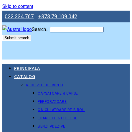
Skip to content
022 234 767
+373 79 109 042
Search...
Submit search
PRINCIPALA
CATALOG
RECHIZITE DE BIROU
CAPSATOARE & CAPSE
PERFORATOARE
CALCULATOARE DE BIROU
FOARFECE & CUTTERE
BENZI ADEZIVE