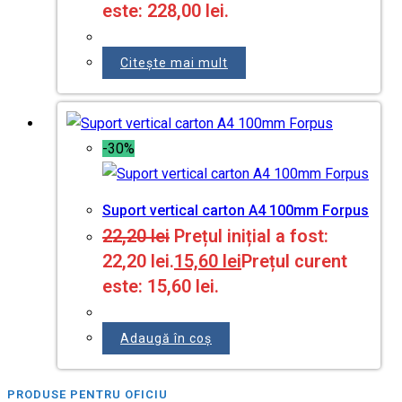
este: 228,00 lei.
Citește mai mult
-30%
Suport vertical carton A4 100mm Forpus
22,20
lei
Prețul inițial a fost:
22,20 lei.
15,60
lei
Prețul curent
este: 15,60 lei.
Adaugă în coș
PRODUSE PENTRU OFICIU