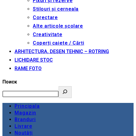
Pixuri și rezerve
Stilouri și cerneala
Corectare
Alte articole școlare
Creativitate
Coperți caiete / Cărți
ARHITECTURA, DESEN TEHNIC – ROTRING
LICHIDARE STOC
RAME FOTO
Поиск
Principala
Magazin
Branduri
Livrare
Noutăți