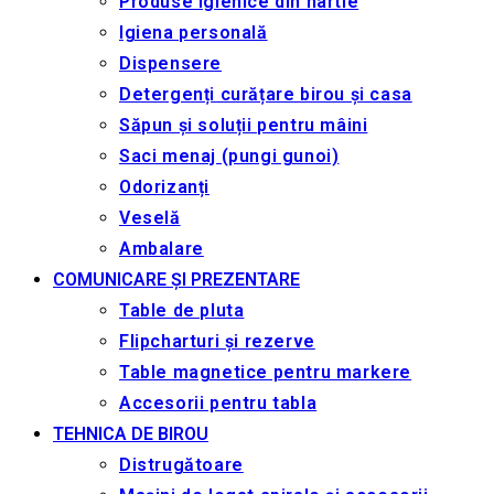
Produse igienice din hârtie
Igiena personală
Dispensere
Detergenți curățare birou și casa
Săpun și soluții pentru mâini
Saci menaj (pungi gunoi)
Odorizanți
Veselă
Ambalare
COMUNICARE ȘI PREZENTARE
Table de pluta
Flipcharturi și rezerve
Table magnetice pentru markere
Accesorii pentru tabla
TEHNICA DE BIROU
Distrugătoare