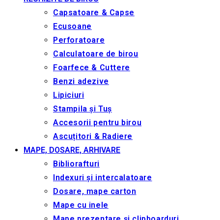
Capsatoare & Capse
Ecusoane
Perforatoare
Calculatoare de birou
Foarfece & Cuttere
Benzi adezive
Lipiciuri
Stampila și Tuș
Accesorii pentru birou
Ascuțitori & Radiere
MAPE, DOSARE, ARHIVARE
Bibliorafturi
Indexuri și intercalatoare
Dosare, mape carton
Mape cu inele
Mape prezentare și clipboarduri