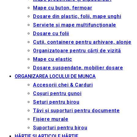
Mape cu buton, fermoar
Dosare din plastic, folii, mape unghi
Serviete și mape multifuncționale
Dosare cu folii
Cutii, containere pentru arhivare, alonje
Organizatoare pentru cărți de vizită
Mape cu elastic
Dosare suspendate, mobilier dosare
ORGANIZAREA LOCULUI DE MUNCA
Accesorii chei & Сarduri
Coșuri pentru gunoi
Seturi pentru birou
Tăvi și suporturi pentru documente
Fișiere murale
Suporturi pentru birou
HÂRTIE ȘI ARTICOLE HÂRTIE