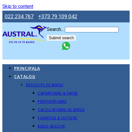
Skip to content
022 234 767
+373 79 109 042
Search...
Submit search
PRINCIPALA
CATALOG
RECHIZITE DE BIROU
CAPSATOARE & CAPSE
PERFORATOARE
CALCULATOARE DE BIROU
FOARFECE & CUTTERE
BENZI ADEZIVE