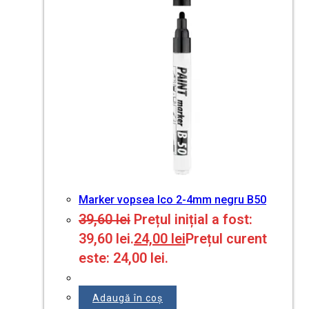
Marker vopsea Ico 2-4mm negru B50
39,60
lei
Prețul inițial a fost:
39,60 lei.
24,00
lei
Prețul curent
este: 24,00 lei.
Adaugă în coș