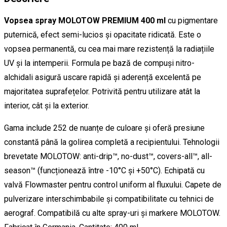
Vopsea spray MOLOTOW PREMIUM 400 ml
cu pigmentare
puternică, efect semi-lucios și opacitate ridicată. Este o
vopsea permanentă, cu cea mai mare rezistență la radiațiile
UV și la intemperii. Formula pe bază de compuși nitro-
alchidali asigură uscare rapidă și aderență excelentă pe
majoritatea suprafețelor. Potrivită pentru utilizare atât la
interior, cât și la exterior.
Gama include 252 de nuanțe de culoare și oferă presiune
constantă până la golirea completă a recipientului. Tehnologii
brevetate MOLOTOW: anti-drip™, no-dust™, covers-all™, all-
season™ (funcționează între -10°C și +50°C). Echipată cu
valvă Flowmaster pentru control uniform al fluxului. Capete de
pulverizare interschimbabile și compatibilitate cu tehnici de
aerograf. Compatibilă cu alte spray-uri și markere MOLOTOW.