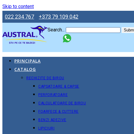
Skip to content
022 234 767
+373 79 109 042
Search...
Submi
PRINCIPALA
CATALOG
RECHIZITE DE BIROU
CAPSATOARE & CAPSE
PERFORATOARE
CALCULATOARE DE BIROU
FOARFECE & CUTTERE
BENZI ADEZIVE
LIPICIURI