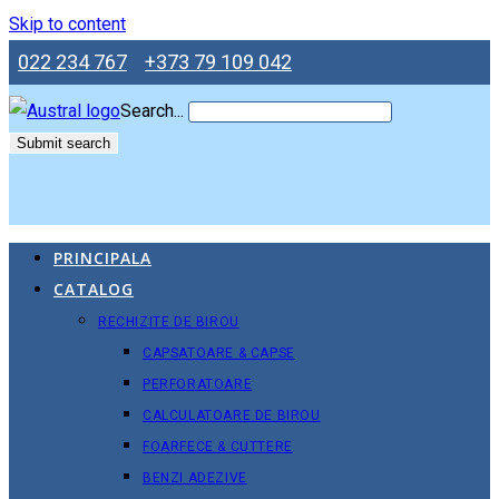
Skip to content
022 234 767
+373 79 109 042
Search...
Submit search
PRINCIPALA
CATALOG
RECHIZITE DE BIROU
CAPSATOARE & CAPSE
PERFORATOARE
CALCULATOARE DE BIROU
FOARFECE & CUTTERE
BENZI ADEZIVE