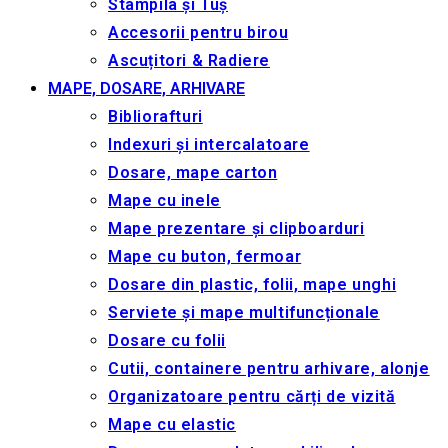
Stampila și Tuș
Accesorii pentru birou
Ascuțitori & Radiere
MAPE, DOSARE, ARHIVARE
Bibliorafturi
Indexuri și intercalatoare
Dosare, mape carton
Mape cu inele
Mape prezentare și clipboarduri
Mape cu buton, fermoar
Dosare din plastic, folii, mape unghi
Serviete și mape multifuncționale
Dosare cu folii
Cutii, containere pentru arhivare, alonje
Organizatoare pentru cărți de vizită
Mape cu elastic