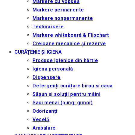
Markere cu vopsea
Markere permanente
Markere nonpermanente
Textmarkere
Markere whiteboard & Flipchart
Creioane mecanice și rezerve
CURĂȚENIE ȘI IGIENA
Produse igienice din hârtie
Igiena personală
Dispensere
Detergenți curățare birou și casa
Săpun și soluții pentru mâini
Saci menaj (pungi gunoi)
Odorizanți
Veselă
Ambalare