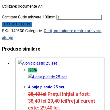
Utilizare: documente A4
Cantitate Cutie arhivare 100mm
ADAUGĂ ÎN COȘ
SKU:
149330
Categorie:
Cutii, containere pentru arhivare,
alonje
Produse similare
-23%
Alonja plastic 25 set
38,40
lei
Prețul inițial a fost:
38,40 lei.
29,40
lei
Prețul curent
este: 29,40 lei.