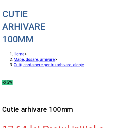
CUTIE
ARHIVARE
100MM
Home
>
Mape, dosare, arhivare
>
Cutii, containere pentru arhivare, alonje
-25%
Cutie arhivare 100mm