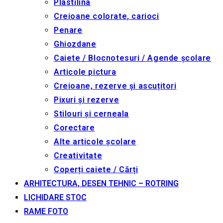
Plastilina
Creioane colorate, carioci
Penare
Ghiozdane
Caiete / Blocnotesuri / Agende școlare
Articole pictura
Creioane, rezerve și ascuțitori
Pixuri și rezerve
Stilouri și cerneala
Corectare
Alte articole școlare
Creativitate
Coperți caiete / Cărți
ARHITECTURA, DESEN TEHNIC – ROTRING
LICHIDARE STOC
RAME FOTO