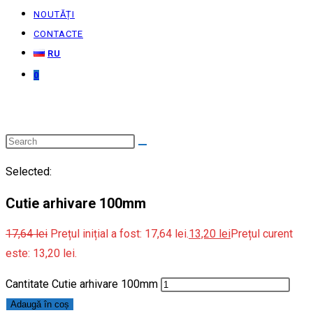
NOUTĂȚI
CONTACTE
RU
0
Selected:
Cutie arhivare 100mm
17,64
lei
Prețul inițial a fost: 17,64 lei.
13,20
lei
Prețul curent
este: 13,20 lei.
Cantitate Cutie arhivare 100mm
Adaugă în coș