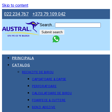
Skip to content
022 234 767
+373 79 109 042
Search...
Submit search
PRINCIPALA
CATALOG
RECHIZITE DE BIROU
CAPSATOARE & CAPSE
PERFORATOARE
CALCULATOARE DE BIROU
FOARFECE & CUTTERE
BENZI ADEZIVE