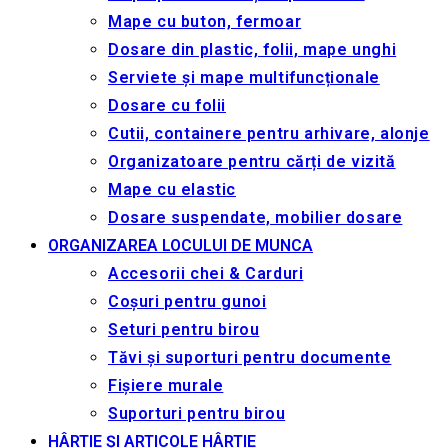
Mape cu buton, fermoar
Dosare din plastic, folii, mape unghi
Serviete și mape multifuncționale
Dosare cu folii
Cutii, containere pentru arhivare, alonje
Organizatoare pentru cărți de vizită
Mape cu elastic
Dosare suspendate, mobilier dosare
ORGANIZAREA LOCULUI DE MUNCA
Accesorii chei & Сarduri
Coșuri pentru gunoi
Seturi pentru birou
Tăvi și suporturi pentru documente
Fișiere murale
Suporturi pentru birou
HÂRTIE ȘI ARTICOLE HÂRTIE