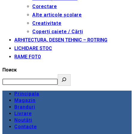
Corectare
Alte articole școlare
Creativitate
Coperți caiete / Cărți
ARHITECTURA, DESEN TEHNIC – ROTRING
LICHIDARE STOC
RAME FOTO
Поиск
Principala
Magazin
Branduri
Livrare
Noutăți
Contacte