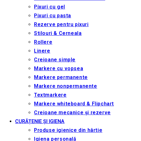
Pixuri cu gel
Pixuri cu pasta
Rezerve pentru pixuri
Stilouri & Сerneala
Rollere
Linere
Creioane simple
Markere cu vopsea
Markere permanente
Markere nonpermanente
Textmarkere
Markere whiteboard & Flipchart
Creioane mecanice și rezerve
CURĂȚENIE ȘI IGIENA
Produse igienice din hârtie
Igiena personală