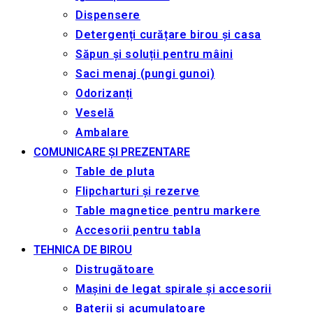
Dispensere
Detergenți curățare birou și casa
Săpun și soluții pentru mâini
Saci menaj (pungi gunoi)
Odorizanți
Veselă
Ambalare
COMUNICARE ȘI PREZENTARE
Table de pluta
Flipcharturi și rezerve
Table magnetice pentru markere
Accesorii pentru tabla
TEHNICA DE BIROU
Distrugătoare
Mașini de legat spirale și accesorii
Baterii și acumulatoare