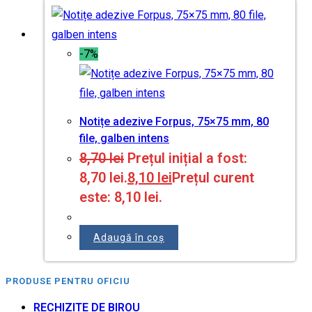
-7%
Notițe adezive Forpus, 75×75 mm, 80
file, galben intens
8,70
lei
Prețul inițial a fost:
8,70 lei.
8,10
lei
Prețul curent
este: 8,10 lei.
Adaugă în coș
PRODUSE PENTRU OFICIU
RECHIZITE DE BIROU