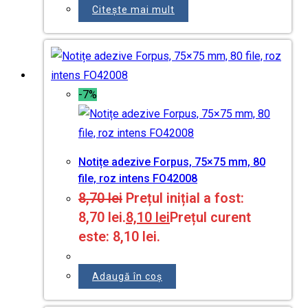
Citește mai mult
-7%
Notițe adezive Forpus, 75×75 mm, 80
file, roz intens FO42008
8,70
lei
Prețul inițial a fost:
8,70 lei.
8,10
lei
Prețul curent
este: 8,10 lei.
Adaugă în coș