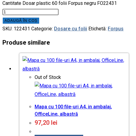
Cantitate Dosar plastic 60 folii Forpus negru FO22431
ADAUGĂ ÎN COȘ
SKU:
122431
Categorie:
Dosare cu folii
Etichetă:
Forpus
Produse similare
Out of Stock
Mapa cu 100 file-uri A4, in ambalaj,
OfficeLine, albastră
97,20
lei