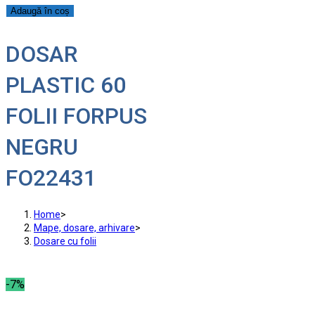
Adaugă în coș
DOSAR
PLASTIC 60
FOLII FORPUS
NEGRU
FO22431
Home
>
Mape, dosare, arhivare
>
Dosare cu folii
-7%