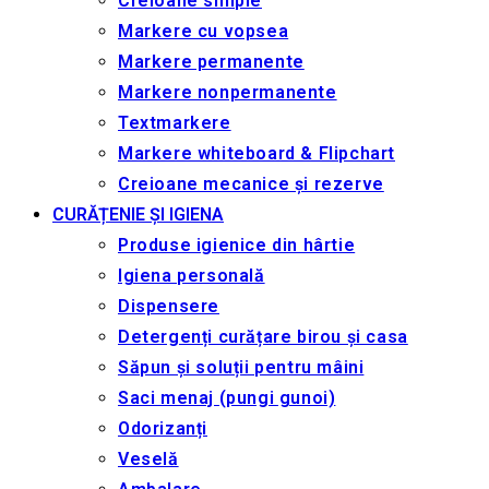
Creioane simple
Markere cu vopsea
Markere permanente
Markere nonpermanente
Textmarkere
Markere whiteboard & Flipchart
Creioane mecanice și rezerve
CURĂȚENIE ȘI IGIENA
Produse igienice din hârtie
Igiena personală
Dispensere
Detergenți curățare birou și casa
Săpun și soluții pentru mâini
Saci menaj (pungi gunoi)
Odorizanți
Veselă