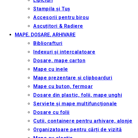
Lipiciuri
Stampila și Tuș
Accesorii pentru birou
Ascuțitori & Radiere
MAPE, DOSARE, ARHIVARE
Bibliorafturi
Indexuri și intercalatoare
Dosare, mape carton
Mape cu inele
Mape prezentare și clipboarduri
Mape cu buton, fermoar
Dosare din plastic, folii, mape unghi
Serviete și mape multifuncționale
Dosare cu folii
Cutii, containere pentru arhivare, alonje
Organizatoare pentru cărți de vizită