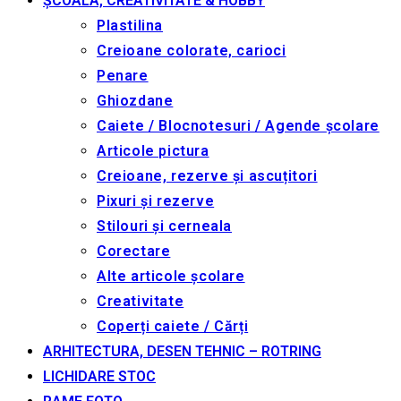
ȘCOALA, CREATIVITATE & HOBBY
Plastilina
Creioane colorate, carioci
Penare
Ghiozdane
Caiete / Blocnotesuri / Agende școlare
Articole pictura
Creioane, rezerve și ascuțitori
Pixuri și rezerve
Stilouri și cerneala
Corectare
Alte articole școlare
Creativitate
Coperți caiete / Cărți
ARHITECTURA, DESEN TEHNIC – ROTRING
LICHIDARE STOC