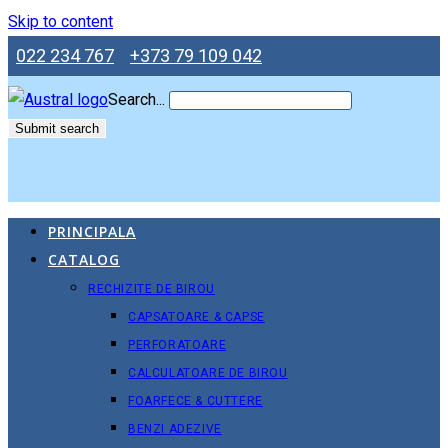
Skip to content
022 234 767
+373 79 109 042
Search...
Submit search
PRINCIPALA
CATALOG
RECHIZITE DE BIROU
CAPSATOARE & CAPSE
PERFORATOARE
CALCULATOARE DE BIROU
FOARFECE & CUTTERE
BENZI ADEZIVE