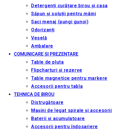
Detergenți curățare birou și casa
Săpun și soluții pentru mâini
Saci menaj (pungi gunoi)
Odorizanți
Veselă
Ambalare
COMUNICARE ȘI PREZENTARE
Table de pluta
Flipcharturi și rezerve
Table magnetice pentru markere
Accesorii pentru tabla
TEHNICA DE BIROU
Distrugătoare
Mașini de legat spirale și accesorii
Baterii și acumulatoare
Accesorii pentru îndosariere