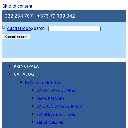
Skip to content
022 234 767
+373 79 109 042
Search...
Submit search
PRINCIPALA
CATALOG
RECHIZITE DE BIROU
CAPSATOARE & CAPSE
PERFORATOARE
CALCULATOARE DE BIROU
FOARFECE & CUTTERE
BENZI ADEZIVE