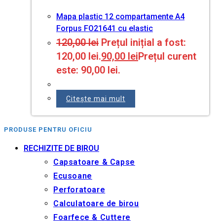
Mapa plastic 12 compartamente A4
Forpus FO21641 cu elastic
120,00
lei
Prețul inițial a fost:
120,00 lei.
90,00
lei
Prețul curent
este: 90,00 lei.
Citește mai mult
PRODUSE PENTRU OFICIU
RECHIZITE DE BIROU
Capsatoare & Capse
Ecusoane
Perforatoare
Calculatoare de birou
Foarfece & Cuttere