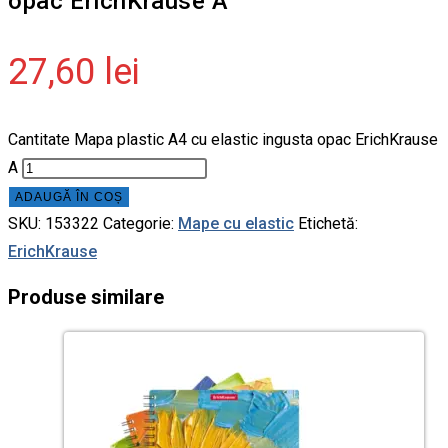
opac ErichKrause A
27,60
lei
Cantitate Mapa plastic A4 cu elastic ingusta opac ErichKrause
A
ADAUGĂ ÎN COȘ
SKU:
153322
Categorie:
Mape cu elastic
Etichetă:
ErichKrause
Produse similare