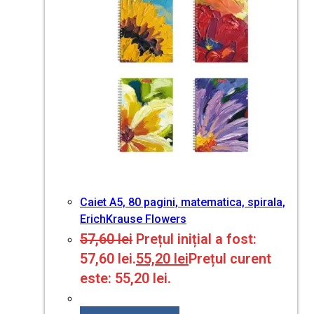
Caiet A5, 80 pagini, matematica, spirala,
ErichKrause Flowers
57,60
lei
Prețul inițial a fost:
57,60 lei.
55,20
lei
Prețul curent
este: 55,20 lei.