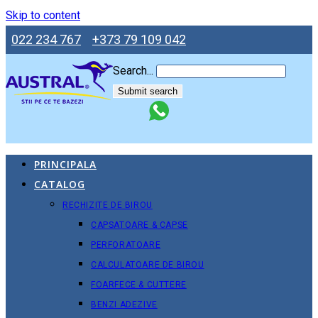
Skip to content
022 234 767
+373 79 109 042
Search...
Submit search
PRINCIPALA
CATALOG
RECHIZITE DE BIROU
CAPSATOARE & CAPSE
PERFORATOARE
CALCULATOARE DE BIROU
FOARFECE & CUTTERE
BENZI ADEZIVE