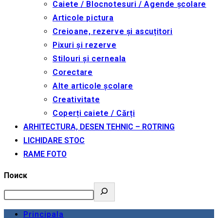
Caiete / Blocnotesuri / Agende școlare
Articole pictura
Creioane, rezerve și ascuțitori
Pixuri și rezerve
Stilouri și cerneala
Corectare
Alte articole școlare
Creativitate
Coperți caiete / Cărți
ARHITECTURA, DESEN TEHNIC – ROTRING
LICHIDARE STOC
RAME FOTO
Поиск
Principala