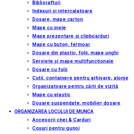
Bibliorafturi
Indexuri și intercalatoare
Dosare, mape carton
Mape cu inele
Mape prezentare și clipboarduri
Mape cu buton, fermoar
Dosare din plastic, folii, mape unghi
Serviete și mape multifuncționale
Dosare cu folii
Cutii, containere pentru arhivare, alonje
Organizatoare pentru cărți de vizită
Mape cu elastic
Dosare suspendate, mobilier dosare
ORGANIZAREA LOCULUI DE MUNCA
Accesorii chei & Сarduri
Coșuri pentru gunoi