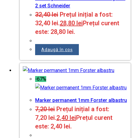
2 set Schneider
32,40
lei
Prețul inițial a fost:
32,40 lei.
28,80
lei
Prețul curent
este: 28,80 lei.
Adaugă în coș
-67%
Marker permanent 1mm Forster albastru
7,20
lei
Prețul inițial a fost:
7,20 lei.
2,40
lei
Prețul curent
este: 2,40 lei.