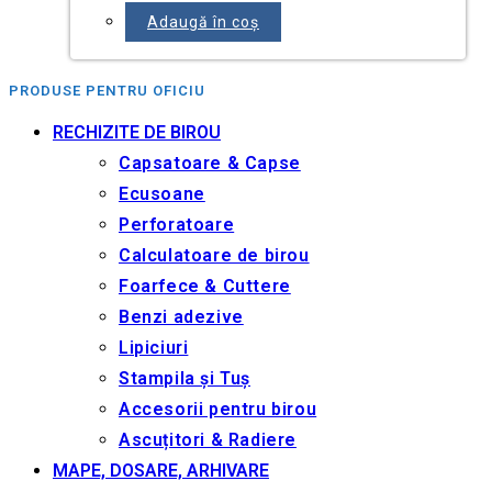
Adaugă în coș
PRODUSE PENTRU OFICIU
RECHIZITE DE BIROU
Capsatoare & Capse
Ecusoane
Perforatoare
Calculatoare de birou
Foarfece & Cuttere
Benzi adezive
Lipiciuri
Stampila și Tuș
Accesorii pentru birou
Ascuțitori & Radiere
MAPE, DOSARE, ARHIVARE