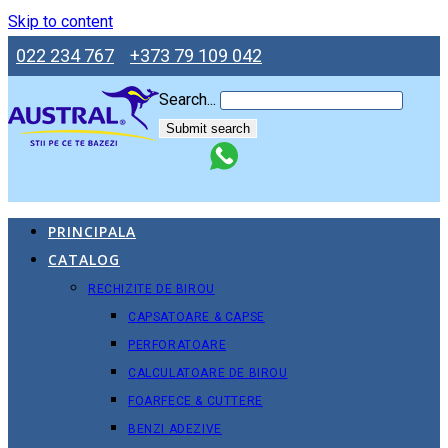
Skip to content
022 234 767
+373 79 109 042
Search...
Submit search
PRINCIPALA
CATALOG
RECHIZITE DE BIROU
CAPSATOARE & CAPSE
PERFORATOARE
CALCULATOARE DE BIROU
FOARFECE & CUTTERE
BENZI ADEZIVE