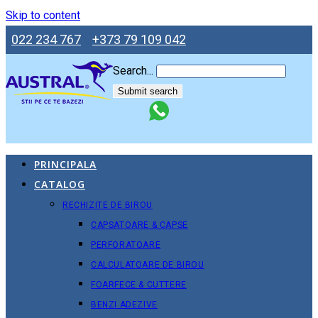
Skip to content
022 234 767
+373 79 109 042
Search...
Submit search
PRINCIPALA
CATALOG
RECHIZITE DE BIROU
CAPSATOARE & CAPSE
PERFORATOARE
CALCULATOARE DE BIROU
FOARFECE & CUTTERE
BENZI ADEZIVE