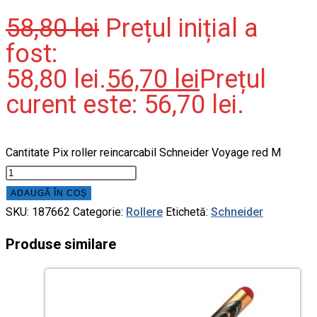
58,80
lei
Prețul inițial a
fost:
58,80 lei.
56,70
lei
Prețul
curent este: 56,70 lei.
Cantitate Pix roller reincarcabil Schneider Voyage red M
ADAUGĂ ÎN COȘ
SKU:
187662
Categorie:
Rollere
Etichetă:
Schneider
Produse similare